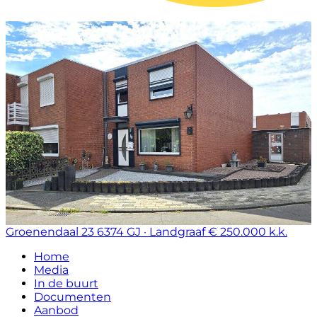
Groenendaal 23
6374 GJ · Landgraaf
€ 250.000 k.k.
Home
Media
In de buurt
Documenten
Aanbod