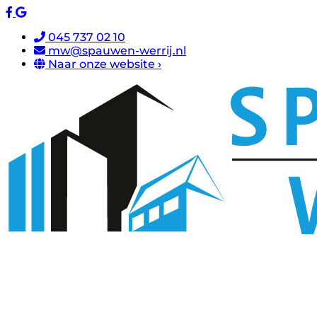
045 737 02 10
mw@spauwen-werrij.nl
Naar onze website ›