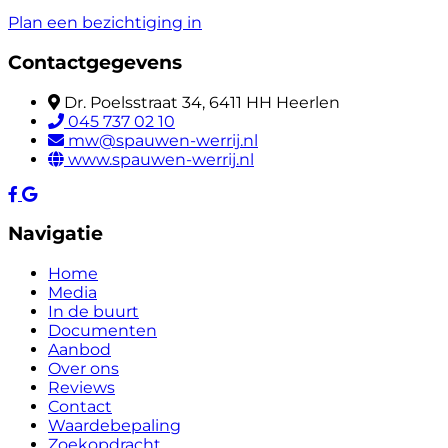
Plan een bezichtiging in
Contactgegevens
Dr. Poelsstraat 34, 6411 HH Heerlen
045 737 02 10
mw@spauwen-werrij.nl
www.spauwen-werrij.nl
Navigatie
Home
Media
In de buurt
Documenten
Aanbod
Over ons
Reviews
Contact
Waardebepaling
Zoekopdracht