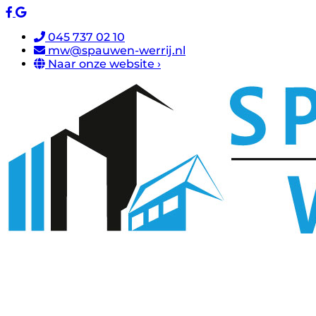
045 737 02 10
mw@spauwen-werrij.nl
Naar onze website ›