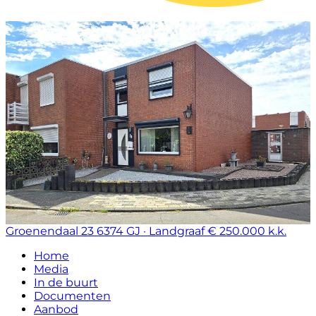
Groenendaal 23
6374 GJ · Landgraaf
€ 250.000 k.k.
Home
Media
In de buurt
Documenten
Aanbod