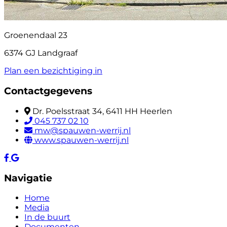
Groenendaal 23
6374 GJ Landgraaf
Plan een bezichtiging in
Contactgegevens
Dr. Poelsstraat 34, 6411 HH Heerlen
045 737 02 10
mw@spauwen-werrij.nl
www.spauwen-werrij.nl
Navigatie
Home
Media
In de buurt
Documenten