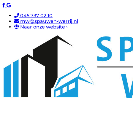
045 737 02 10
mw@spauwen-werrij.nl
Naar onze website ›