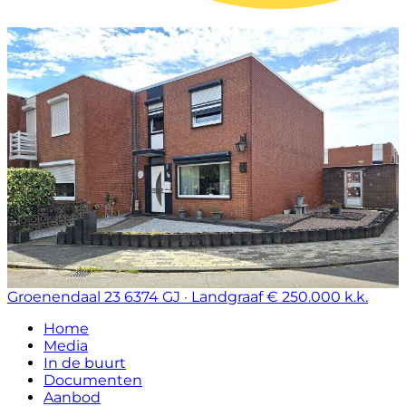
Groenendaal 23
6374 GJ · Landgraaf
€ 250.000 k.k.
Home
Media
In de buurt
Documenten
Aanbod