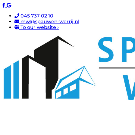
045 737 02 10
mw@spauwen-werrij.nl
To our website ›