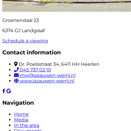
Groenendaal 23
6374 GJ Landgraaf
Schedule a viewing
Contact information
Dr. Poelsstraat 34, 6411 HH Heerlen
045 737 02 10
mw@spauwen-werrij.nl
www.spauwen-werrij.nl
Navigation
Home
Media
In the area
Documents