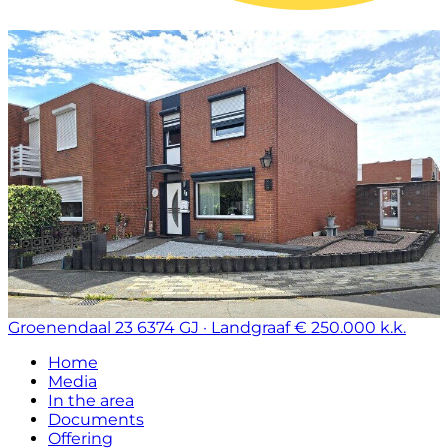
Groenendaal 23
6374 GJ · Landgraaf
€ 250.000 k.k.
Home
Media
In the area
Documents
Offering