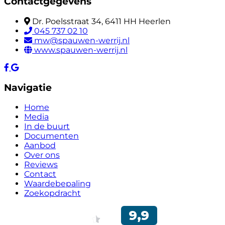
Contactgegevens
Dr. Poelsstraat 34, 6411 HH Heerlen
045 737 02 10
mw@spauwen-werrij.nl
www.spauwen-werrij.nl
Navigatie
Home
Media
In de buurt
Documenten
Aanbod
Over ons
Reviews
Contact
Waardebepaling
Zoekopdracht