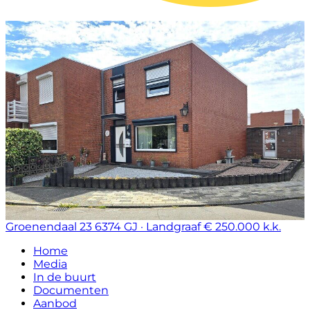
Groenendaal 23
6374 GJ · Landgraaf
€ 250.000 k.k.
Home
Media
In de buurt
Documenten
Aanbod