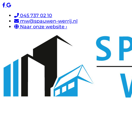
045 737 02 10
mw@spauwen-werrij.nl
Naar onze website ›