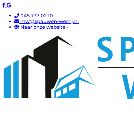
045 737 02 10
mw@spauwen-werrij.nl
Naar onze website ›