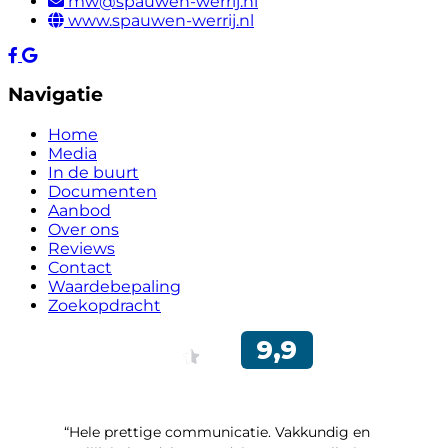
mw@spauwen-werrij.nl
www.spauwen-werrij.nl
Navigatie
Home
Media
In de buurt
Documenten
Aanbod
Over ons
Reviews
Contact
Waardebepaling
Zoekopdracht
“Hele prettige communicatie. Vakkundig en