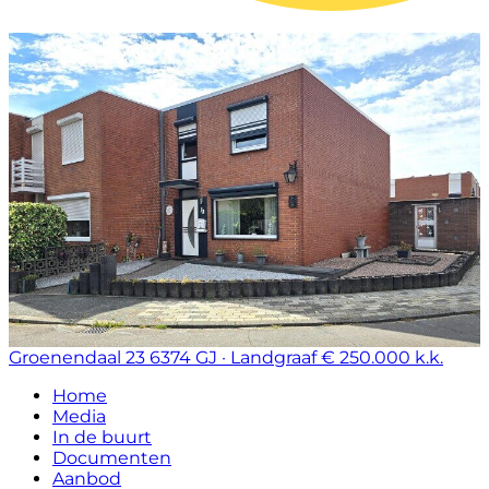
Groenendaal 23
6374 GJ · Landgraaf
€ 250.000 k.k.
Home
Media
In de buurt
Documenten
Aanbod