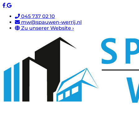
045 737 02 10
mw@spauwen-werrij.nl
Zu unserer Website ›