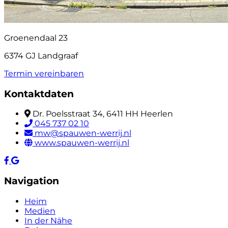
Groenendaal 23
6374 GJ Landgraaf
Termin vereinbaren
Kontaktdaten
Dr. Poelsstraat 34, 6411 HH Heerlen
045 737 02 10
mw@spauwen-werrij.nl
www.spauwen-werrij.nl
Navigation
Heim
Medien
In der Nähe