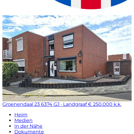
Groenendaal 23
6374 GJ · Landgraaf
€ 250.000 k.k.
Heim
Medien
In der Nähe
Dokumente