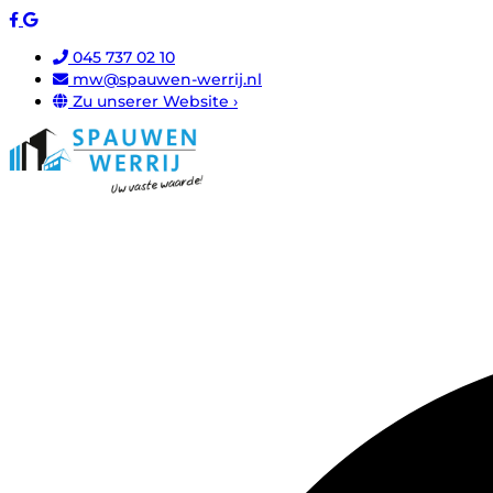
045 737 02 10
mw@spauwen-werrij.nl
Zu unserer Website ›